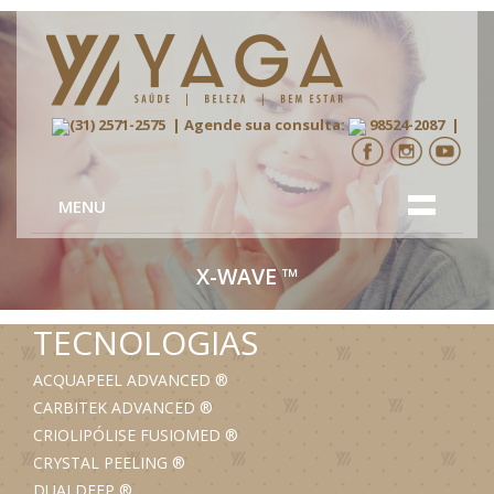
(31) 2571-2575
| Agende sua consulta:
98524-2087
|
MENU
X-WAVE
™
TECNOLOGIAS
ACQUAPEEL ADVANCED
®
CARBITEK ADVANCED
®
CRIOLIPÓLISE FUSIOMED
®
CRYSTAL PEELING
®
DUALDEEP
®