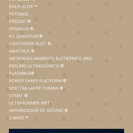
EXILIS ELITE
™
FOTOAGE
FREDDO
®
HYGIALUX
®
IPL QUANTUM
®
LIGHTSHEER DUET
®
MANTHUS
®
MICROAGULHAMENTO ELETRÔNICO (ME)
PEELING ULTRASSÓNICO
®
PLASMAGE®
POWER SHAPE PLATFORM
®
SPECTRA LASER TONING
®
STRIAT
®
ULTRAFORMER MPT
VAPORIZADOR DE OZÔNIO
®
X-WAVE
™