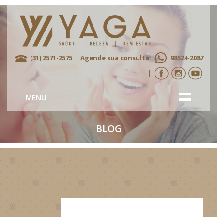
(31) 2571-2575
| Agende sua consulta:
98524-2087
|
MENU
BLOG