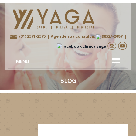
(31) 2571-2575
| Agende sua consulta:
98524-2087
|
MENU
BLOG