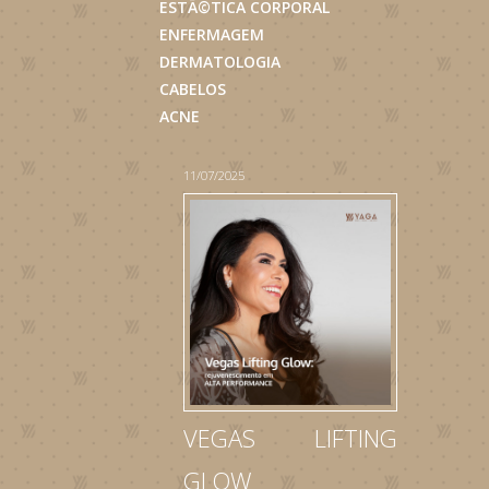
ESTÃ©TICA CORPORAL
ENFERMAGEM
DERMATOLOGIA
CABELOS
ACNE
11/07/2025
VEGAS LIFTING
GLOW