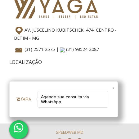
AV. JUSCELINO KUBITSCHEK, 474, CENTRO -
BETIM - MG
(31) 2571-2575 |
(31) 98524-2087
LOCALIZAÇÃO
x
x
Agende sua consulta via
Agende sua consulta via
WhatsApp
WhatsApp
SPEEDWEB MD