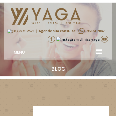
(31) 2571-2575
| Agende sua consulta:
98524-2087
|
MENU
BLOG