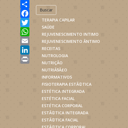
Share
Buscar
Facebook
TERAPIA CAPILAR
Twitter
SAÚDE
WhatsApp
REJUVENESCIMENTO INTIMO
Email
REJUVENESCIMENTO ÃNTIMO
LinkedIn
RECEITAS
NUTROLOGIA
Print
NUTRIÇÃO
NUTRIÃ§Ã£O
INFORMATIVOS
FISIOTERAPIA ESTÃ©TICA
ESTÉTICA INTEGRADA
ESTÉTICA FACIAL
ESTÉTICA CORPORAL
ESTÃ©TICA INTEGRADA
ESTÃ©TICA FACIAL
ESTÃ©TICA CORPORAL